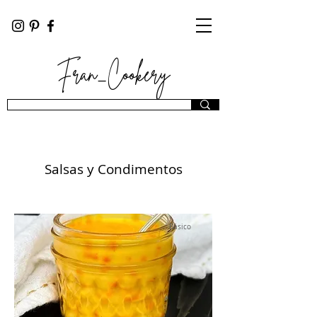
Fran_Cookery
Salsas y Condimentos
Básico