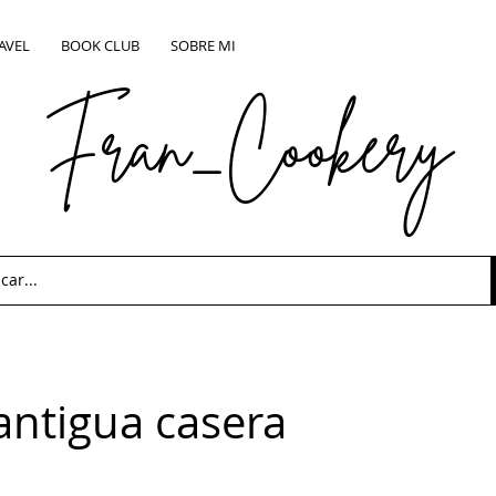
AVEL
BOOK CLUB
SOBRE MI
Fran_Cookery
antigua casera