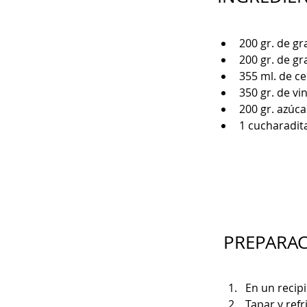
200 gr. de g
200 gr. de g
355 ml. de ce
350 gr. de vi
200 gr. azúca
1 cucharadita
PREPARA
En un recip
Tapar y ref