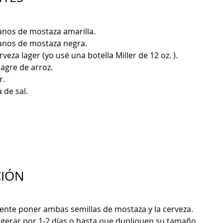
ranos de mostaza amarilla.
ranos de mostaza negra.
rveza lager (yo usé una botella Miller de 12 oz. ).
nagre de arroz.
r.
 de sal.
CIÓN
iente poner ambas semillas de mostaza y la cerveza. 
rigerar por 1-2 días o hasta que dupliquen su tamaño.