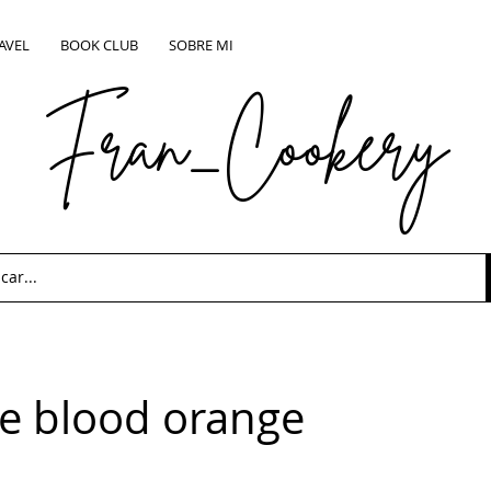
AVEL
BOOK CLUB
SOBRE MI
Fran_Cookery
e blood orange