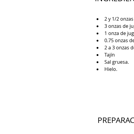
2 y 1/2 onzas
3 onzas de j
1 onza de jug
0.75 onzas d
2 a 3 onzas d
Tajín
Sal gruesa.
Hielo.
PREPARA