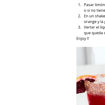
Pasar limón 
o si no tien
En un shaker
orange y la
Verter el lí
que queda d
Enjoy !!