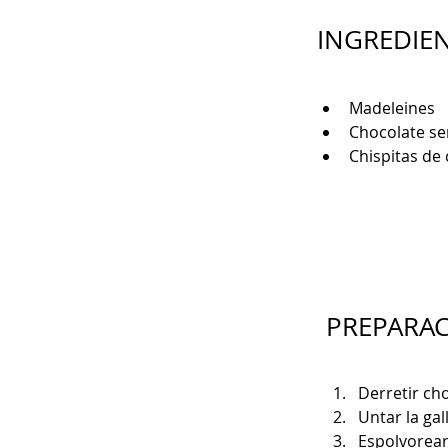
INGREDIE
Madeleines
Chocolate s
Chispitas de 
PREPARA
Derretir ch
Untar la gal
Espolvorear