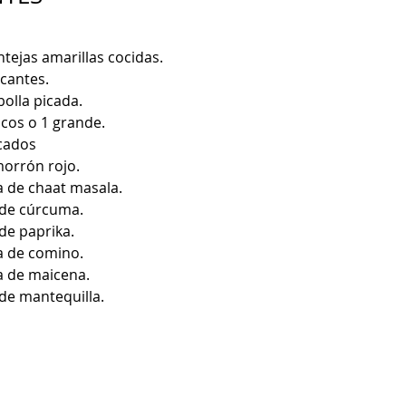
entejas amarillas cocidas.
icantes.
bolla picada.
icos o 1 grande.
cados
morrón rojo.
a de chaat masala.
 de cúrcuma.
de paprika.
a de comino.
a de maicena.
de mantequilla.