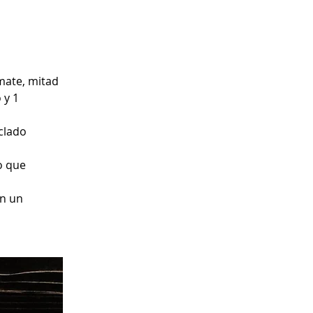
mate, mitad 
 y 1 
clado 
o que 
on un 