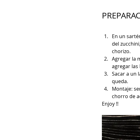
PREPARA
En un sartén
del zucchin
chorizo.
Agregar la 
agregar las 
Sacar a un l
queda.
Montaje: ser
chorro de ac
Enjoy !!