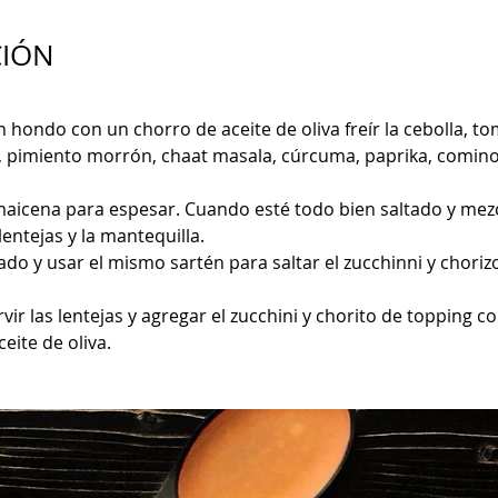
CIÓN
 hondo con un chorro de aceite de oliva freír la cebolla, to
i, pimiento morrón, chaat masala, cúrcuma, paprika, comino
maicena para espesar. Cuando esté todo bien saltado y mez
lentejas y la mantequilla.
ado y usar el mismo sartén para saltar el zucchinni y choriz
vir las lentejas y agregar el zucchini y chorito de topping c
eite de oliva.