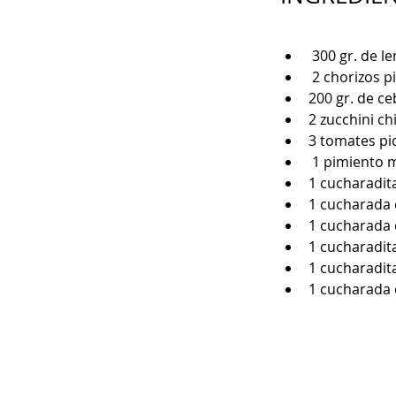
 300 gr. de l
 2 chorizos p
200 gr. de ce
2 zucchini ch
3 tomates pi
 1 pimiento 
1 cucharadit
1 cucharada
1 cucharada 
1 cucharadit
1 cucharadit
1 cucharada 