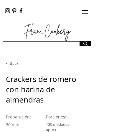
Fran_Cookery
< Back
Crackers de romero
con harina de
almendras
Preparación:
Porciones:
30 min.
120 unidades
aprox.