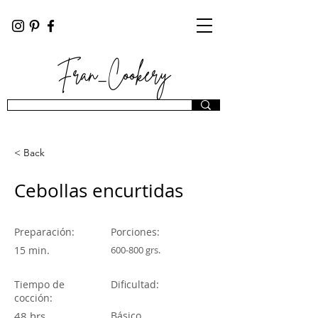
Fran_Cookery
< Back
Cebollas encurtidas
Preparación:
Porciones:
15 min.
600-800 grs.
Tiempo de
Dificultad:
cocción:
48 hrs.
Básico